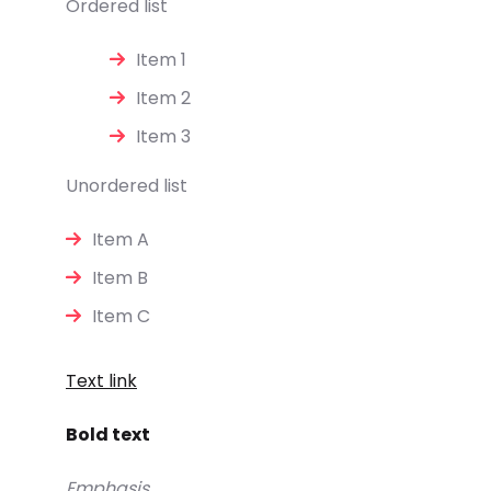
Ordered list
Item 1
Item 2
Item 3
Unordered list
Item A
Item B
Item C
Text link
Bold text
Emphasis