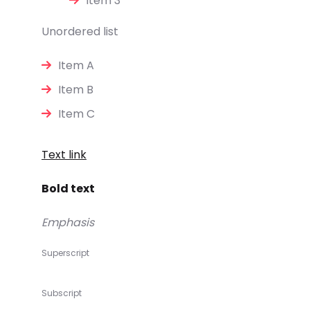
Item 3
Unordered list
Item A
Item B
Item C
Text link
Bold text
Emphasis
Superscript
Subscript