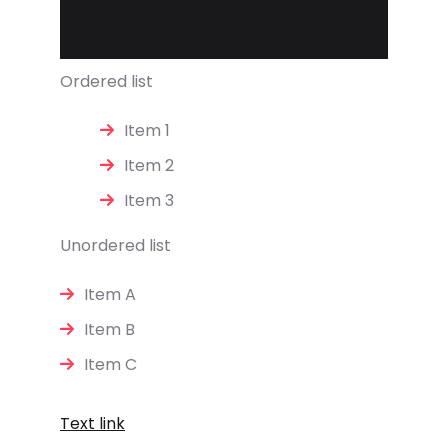
Ordered list
Item 1
Item 2
Item 3
Unordered list
Item A
Item B
Item C
Text link