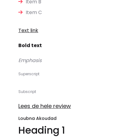
Item B
Item C
Text link
Bold text
Emphasis
Superscript
Subscript
Lees de hele review
Loubna Akoudad
Heading 1