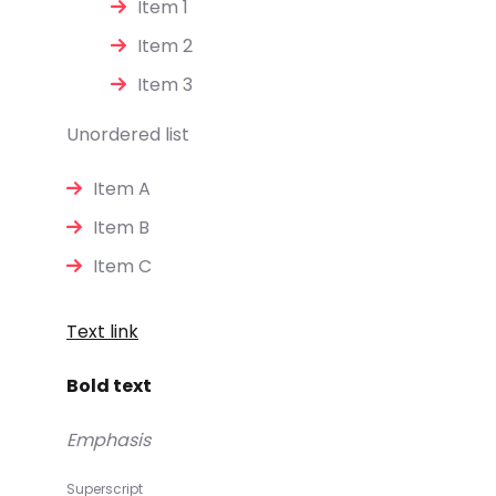
Item 1
Item 2
Item 3
Unordered list
Item A
Item B
Item C
Text link
Bold text
Emphasis
Superscript