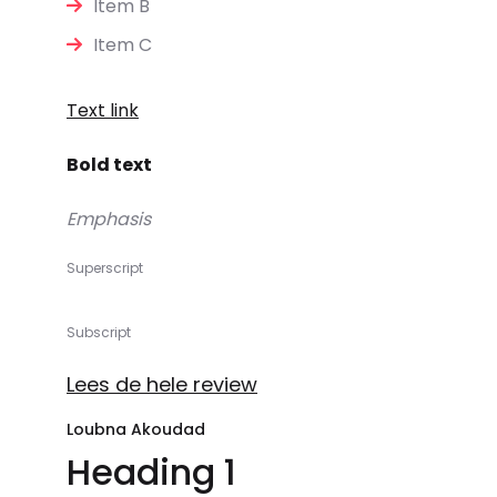
Item B
Item C
Text link
Bold text
Emphasis
Superscript
Subscript
Lees de hele review
Loubna Akoudad
Heading 1