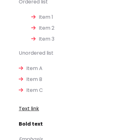
Ordered list
Item 1
Item 2
Item 3
Unordered list
Item A
Item B
Item C
Text link
Bold text
Emphasis