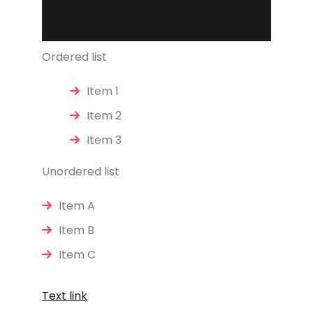
Ordered list
Item 1
Item 2
Item 3
Unordered list
Item A
Item B
Item C
Text link