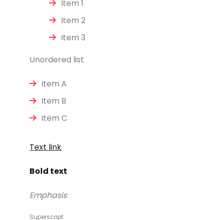
Item 1
Item 2
Item 3
Unordered list
Item A
Item B
Item C
Text link
Bold text
Emphasis
Superscript