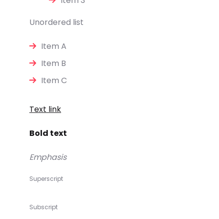
Item 3
Unordered list
Item A
Item B
Item C
Text link
Bold text
Emphasis
Superscript
Subscript