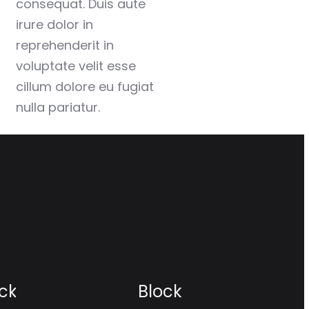
consequat. Duis aute
irure dolor in
reprehenderit in
voluptate velit esse
cillum dolore eu fugiat
nulla pariatur.
ck
Block