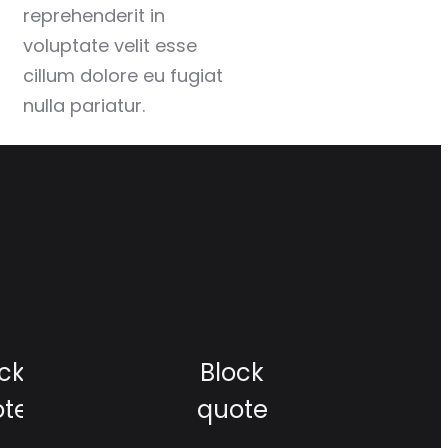
reprehenderit in
voluptate velit esse
cillum dolore eu fugiat
nulla pariatur.
ck
Block
ote
quote