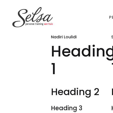
P
Nadiri Loulidi
Headin
1
Heading 2
Heading 3