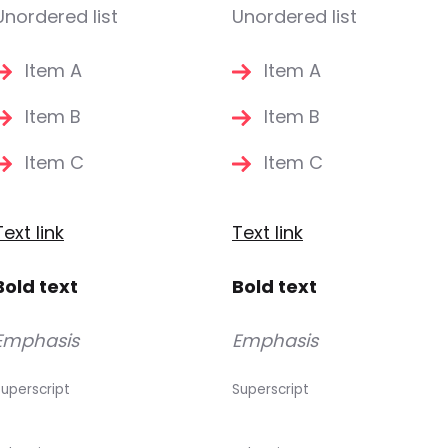
Unordered list
Unordered list
Item A
Item A
Item B
Item B
Item C
Item C
Text link
Text link
Bold text
Bold text
Emphasis
Emphasis
uperscript
Superscript