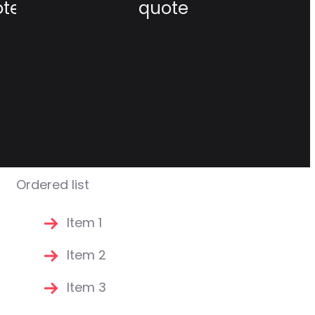
ote
quote
Ordered list
Item 1
Item 2
Item 3