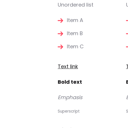
Unordered list
Item A
Item B
Item C
Text link
Bold text
Emphasis
Superscript
S