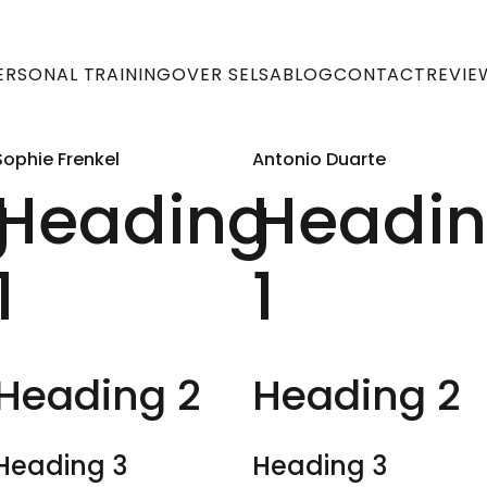
ERSONAL TRAINING
OVER SELSA
BLOG
CONTACT
REVIE
Sophie Frenkel
Antonio Duarte
g
Heading
Headi
1
1
Heading 2
Heading 2
Heading 3
Heading 3