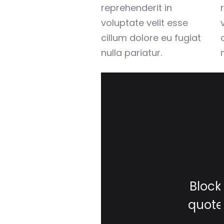
reprehenderit in
voluptate velit esse
cillum dolore eu fugiat
nulla pariatur.
Block
quote