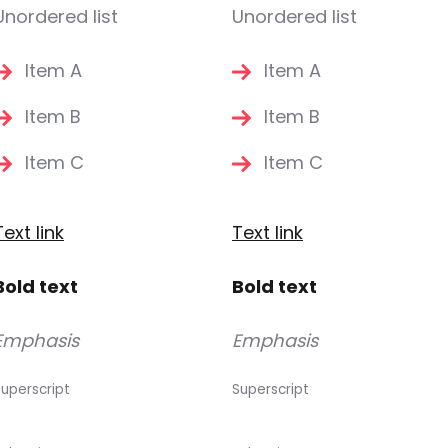
Unordered list
Unordered list
Item A
Item A
Item B
Item B
Item C
Item C
Text link
Text link
Bold text
Bold text
Emphasis
Emphasis
uperscript
Superscript