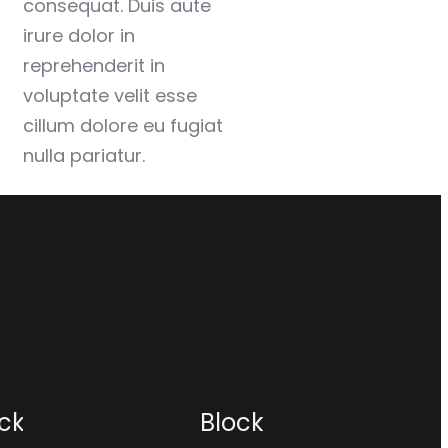
consequat. Duis aute
irure dolor in
reprehenderit in
voluptate velit esse
cillum dolore eu fugiat
nulla pariatur.
ck
Block