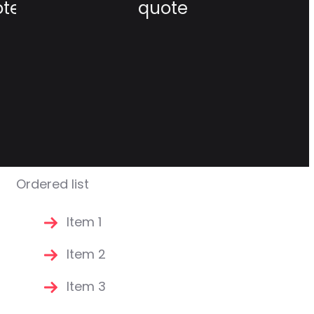
ote
quote
Ordered list
Item 1
Item 2
Item 3