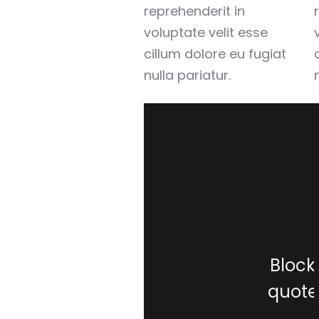
reprehenderit in
voluptate velit esse
cillum dolore eu fugiat
nulla pariatur.
Block
quote