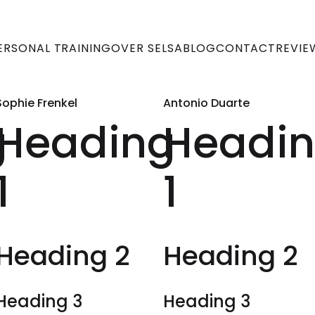
ERSONAL TRAINING
OVER SELSA
BLOG
CONTACT
REVIE
Sophie Frenkel
Antonio Duarte
g
Heading
Headi
1
1
Heading 2
Heading 2
Heading 3
Heading 3