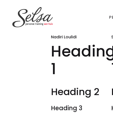
P
Nadiri Loulidi
Headin
1
Heading 2
Heading 3