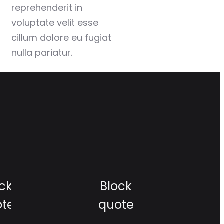
reprehenderit in
voluptate velit esse
cillum dolore eu fugiat
nulla pariatur.
ck
Block
ote
quote