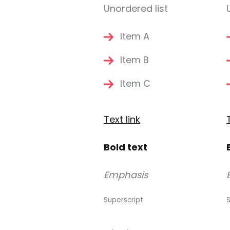
Unordered list
Item A
Item B
Item C
Text link
Bold text
Emphasis
Superscript
S