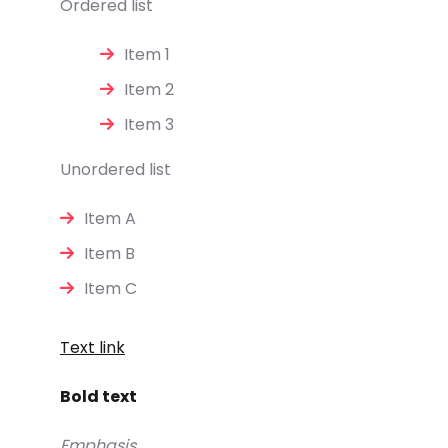
Ordered list
Item 1
Item 2
Item 3
Unordered list
Item A
Item B
Item C
Text link
Bold text
Emphasis