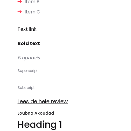
Item B
Item C
Text link
Bold text
Emphasis
Superscript
Subscript
Lees de hele review
Loubna Akoudad
Heading 1