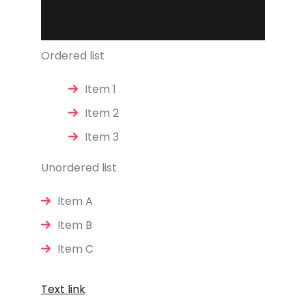
Ordered list
Item 1
Item 2
Item 3
Unordered list
Item A
Item B
Item C
Text link