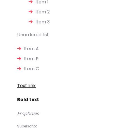
Item 1
Item 2
Item 3
Unordered list
Item A
Item B
Item C
Text link
Bold text
Emphasis
Superscript