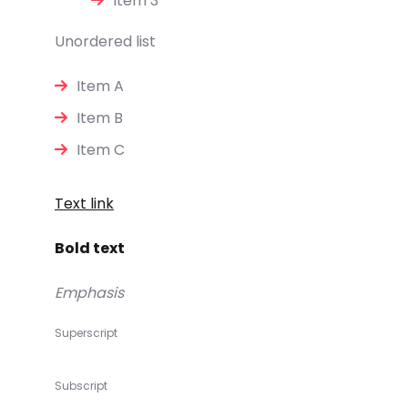
Item 3
Unordered list
Item A
Item B
Item C
Text link
Bold text
Emphasis
Superscript
Subscript