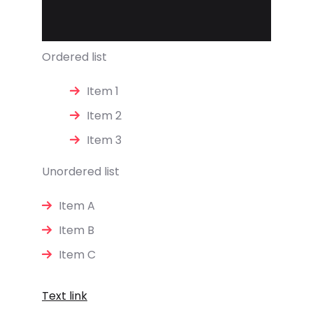
Ordered list
Item 1
Item 2
Item 3
Unordered list
Item A
Item B
Item C
Text link