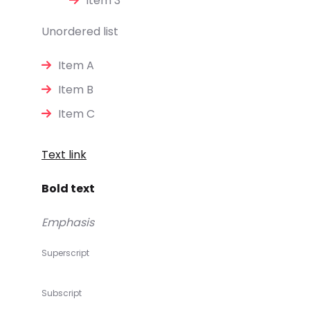
Item 3
Unordered list
Item A
Item B
Item C
Text link
Bold text
Emphasis
Superscript
Subscript