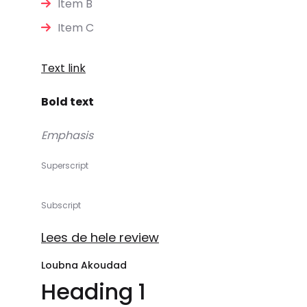
Item B
Item C
Text link
Bold text
Emphasis
Superscript
Subscript
Lees de hele review
Loubna Akoudad
Heading 1