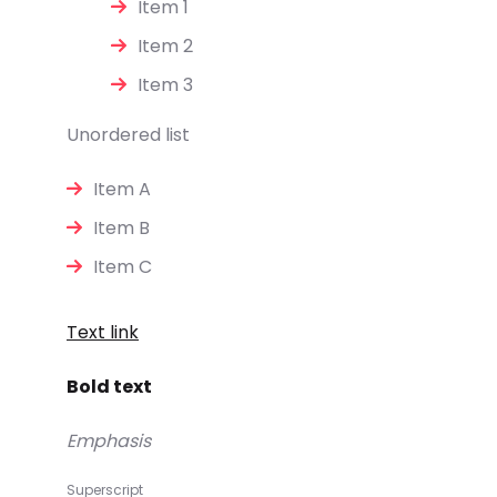
Item 1
Item 2
Item 3
Unordered list
Item A
Item B
Item C
Text link
Bold text
Emphasis
Superscript