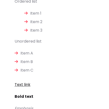
Ordered list
Item 1
Item 2
Item 3
Unordered list
Item A
Item B
Item C
Text link
Bold text
Emphasis